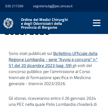
CORSO FORMAZIONE
035 217200
segreteria.bg@pec.omceo.it
MMG - TRIENNIO
Ordine dei Medici Chirurghi
e degli Odontoiatri della
Provincia di Bergamo
2023/2026
Sono stati pubblicati sul
Bollettino Ufficiale della
Regione Lombardia - serie "Avvisi e concorsi" n°
51 del 20 dicembre 2023 (pag. 59)
gli esiti del
concorso pubblico per l'ammissione al Corso
triennale di formazione specifica in Medicina
generale - triennio 2023/2026.
Gli idonei, riceveranno entro il 26 gennaio 2024
una PEC nella quale Polis Lombardia chiederà di