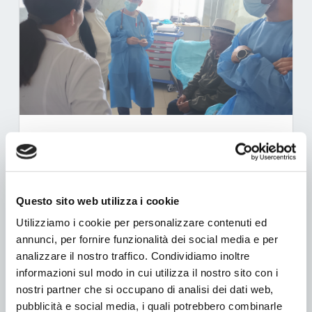
PROGETTO MONGOLIA 2026
Cercasi operatori sanitari disponibili a recarsi
volontariamente dall'1 al 23 settembre 2026
Questo sito web utilizza i cookie
presso le popolazioni nomadi della regione
Utilizziamo i cookie per personalizzare contenuti ed
del Gov/Altai che, in ragione delle enormi
annunci, per fornire funzionalità dei social media e per
distanze e del tipo di assistenza, non hanno
analizzare il nostro traffico. Condividiamo inoltre
accesso alle strutture sanitarie locali.
informazioni sul modo in cui utilizza il nostro sito con i
nostri partner che si occupano di analisi dei dati web,
Leggi tutto …
pubblicità e social media, i quali potrebbero combinarle