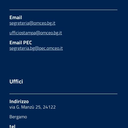
Email
segreteria@omceo.bg.it
ufficiostampa@omceo.bg.it
Email PEC
segreteria.bg@pec.omceo.it
Uffici
Indirizzo
via G. Manzù 25, 24122
Bergamo
tel