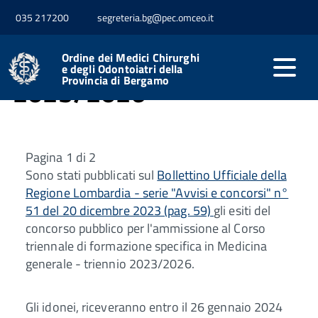
CORSO FORMAZIONE
035 217200
segreteria.bg@pec.omceo.it
MMG - TRIENNIO
Ordine dei Medici Chirurghi
e degli Odontoiatri della
Provincia di Bergamo
2023/2026
Pagina 1 di 2
Sono stati pubblicati sul
Bollettino Ufficiale della
Regione Lombardia - serie "Avvisi e concorsi" n°
51 del 20 dicembre 2023 (pag. 59)
gli esiti del
concorso pubblico per l'ammissione al Corso
triennale di formazione specifica in Medicina
generale - triennio 2023/2026.
Gli idonei, riceveranno entro il 26 gennaio 2024