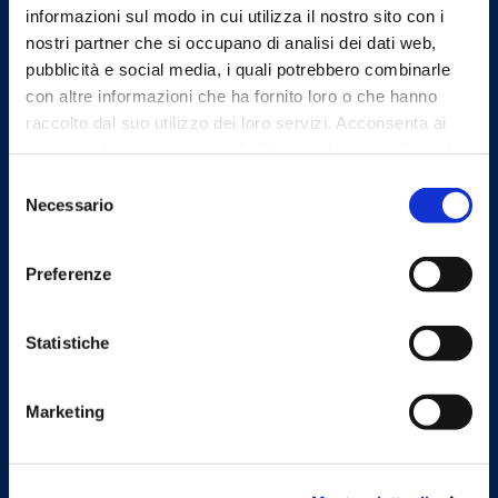
informazioni sul modo in cui utilizza il nostro sito con i
nostri partner che si occupano di analisi dei dati web,
Indirizzo
pubblicità e social media, i quali potrebbero combinarle
via G. Manzù 25, 24122
con altre informazioni che ha fornito loro o che hanno
Bergamo
raccolto dal suo utilizzo dei loro servizi. Acconsenta ai
tel
nostri cookie se continua ad utilizzare il nostro sito web.
(+39) 035 217200
Selezione
Necessario
fax
del
(+39) 035 217230
consenso
Preferenze
Statistiche
Linee Guida
Marketing