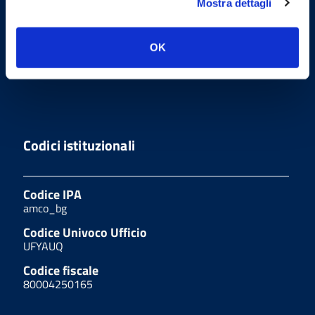
Mostra dettagli
Sito realizzato seguendo le linee
guida di sviluppo per i servizi web
delle PA pubblicate da AGID in
OK
collaborazione con il TEAM PER LA
TRASFORMAZIONE DIGITALE.
Codici istituzionali
Codice IPA
amco_bg
Codice Univoco Ufficio
UFYAUQ
Codice fiscale
80004250165