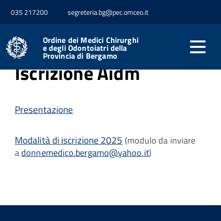
035 217200
segreteria.bg@pec.omceo.it
Home
AIDM
Iscrizione
Ordine dei Medici Chirurghi
e degli Odontoiatri della
Provincia di Bergamo
Iscrizione Aidm
Presentazione
Modalità di iscrizione 2025
(modulo da inviare
a
donnemedico.bergamo@yahoo.it
)