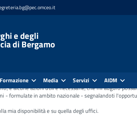
egreteria.bg@pec.omceo.it
ghi e degli
ncia di Bergamo
Formazione
Media
Servizi
AIDM
 e alcune azioni utili e necessarie, che mi auguro possano 
ni - formulate in ambito nazionale - segnalandoti l'opportu
a mia disponibilità e su quella degli uffici.