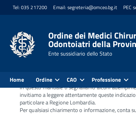
Tel: 035 217200
Email: segreteria@omceo.bg.it
PEC s
Home
Professione
Benvenuti!
Ordine dei Medici Chirur
Odontoiatri della Provi
Guida alla professione
Ente sussidiario dello Stato
Cara/o collega
Home
Ordine
CAO
Professione
in questo manuale ti segnaliamo alcuni adempimenti,
invitiamo a leggere attentamente queste indicazio
particolare a Regione Lombardia.
Per qualsiasi chiarimento o informazione, conta sull