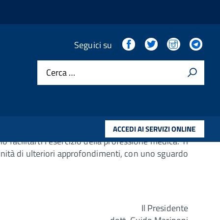
Facebook
Twitter
Instagram
Tel
Seguici su
Cerca …
ACCEDI AI SERVIZI ONLINE
facilitarti l'esercizio della professione medica. Ti
nità di ulteriori approfondimenti, con uno sguardo
Il Presidente