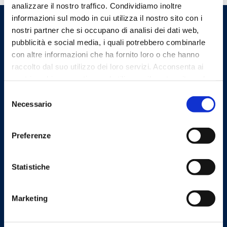
analizzare il nostro traffico. Condividiamo inoltre
informazioni sul modo in cui utilizza il nostro sito con i
Ordine dei Medici Chirurghi e
nostri partner che si occupano di analisi dei dati web,
pubblicità e social media, i quali potrebbero combinarle
degli Odontoiatri della
con altre informazioni che ha fornito loro o che hanno
Provincia di Bergamo
raccolto dal suo utilizzo dei loro servizi. Acconsenta ai
nostri cookie se continua ad utilizzare il nostro sito web.
Indirizzi email
Selezione
Necessario
del
consenso
Email
segreteria@omceo.bg.it
Preferenze
ufficiostampa@omceo.bg.it
Email PEC
Statistiche
segreteria.bg@pec.omceo.it
Marketing