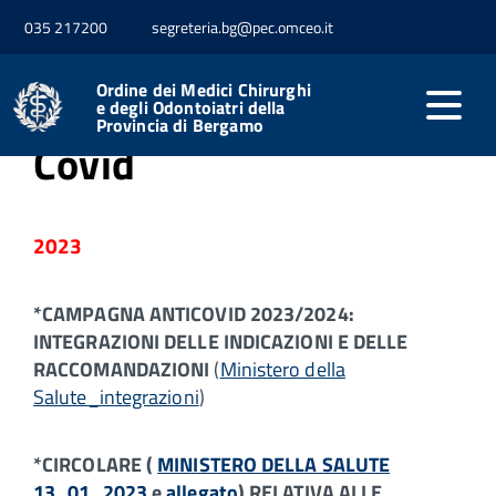
035 217200
segreteria.bg@pec.omceo.it
Home
Professione
Sars-Cov-2
Ordine dei Medici Chirurghi
e degli Odontoiatri della
Provincia di Bergamo
Covid
2023
*CAMPAGNA ANTICOVID 2023/2024:
INTEGRAZIONI DELLE INDICAZIONI E DELLE
RACCOMANDAZIONI
(
Ministero della
Salute_integrazioni
)
*CIRCOLARE (
MINISTERO DELLA SALUTE
13_01_2023
e
allegato
) RELATIVA ALLE