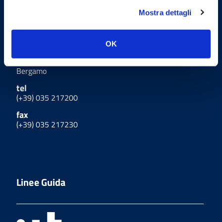
Uffici
Mostra dettagli
Indirizzo
OK
via G. Manzù 25, 24122
Bergamo
tel
(+39) 035 217200
fax
(+39) 035 217230
Linee Guida