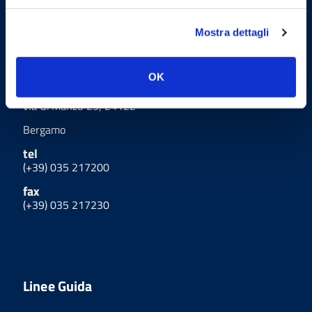
Mostra dettagli
Uffici
OK
Indirizzo
via G. Manzù 25, 24122
Bergamo
tel
(+39) 035 217200
fax
(+39) 035 217230
Linee Guida