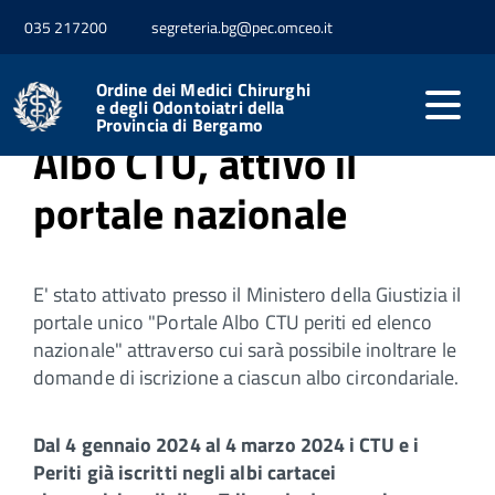
035 217200
segreteria.bg@pec.omceo.it
Home
Servizi
Iscrizione Albo CTU
Ordine dei Medici Chirurghi
e degli Odontoiatri della
Provincia di Bergamo
Albo CTU, attivo il
portale nazionale
E' stato attivato presso il Ministero della Giustizia il
portale unico "Portale Albo CTU periti ed elenco
nazionale" attraverso cui sarà possibile inoltrare le
domande di iscrizione a ciascun albo circondariale.
Dal 4 gennaio 2024 al 4 marzo 2024 i CTU e i
Periti già iscritti negli albi cartacei