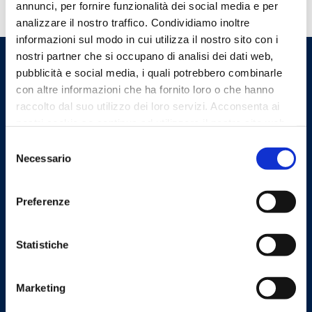
annunci, per fornire funzionalità dei social media e per
analizzare il nostro traffico. Condividiamo inoltre
informazioni sul modo in cui utilizza il nostro sito con i
nostri partner che si occupano di analisi dei dati web,
Ordine dei Medici Chirurghi e
pubblicità e social media, i quali potrebbero combinarle
degli Odontoiatri della
con altre informazioni che ha fornito loro o che hanno
Provincia di Bergamo
raccolto dal suo utilizzo dei loro servizi. Acconsenta ai
nostri cookie se continua ad utilizzare il nostro sito web.
Selezione
Indirizzi email
Necessario
del
consenso
Email
Preferenze
segreteria@omceo.bg.it
ufficiostampa@omceo.bg.it
Statistiche
Email PEC
segreteria.bg@pec.omceo.it
Marketing