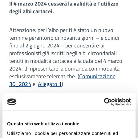
Il 4 marzo 2024 cesserà la validità e l’utilizzo
degli albi cartacei.
Attenzione: per l’albo periti è stato un nuovo
termine perentorio di novanta giorni –
e quindi
fino al 2 giugno 2024
– per consentire ai
professionisti già iscritti negli albi circondariali
tenuti in modalità cartacea alla data del 4 marzo
2024, di ripresentare la domanda con modalità
esclusivamente telematiche. (
Comunicazione
30_2024
e
Allegato 1
)
Clicca qui per le informazioni e i tutorial
Clicca qui per iscriverti all'Albo
Questo sito web utilizza i cookie
Utilizziamo i cookie per personalizzare contenuti ed