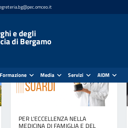
egreteria.bg@pec.omceo.it
ghi e degli
ncia di Bergamo
Formazione
Media
Servizi
AIDM
PER L'ECCELLENZA NELLA
MEDICINA DI FAMIGLIA E DEL