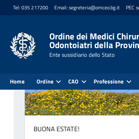
Tel: 035 217200
Email: segreteria@omceo.bg.it
PEC s
Home
Professione
Notizie dall'Ordine
Ordine dei Medici Chirur
Tutte le news relative all'Ordine
Odontoiatri della Provi
Ente sussidiario dello Stato
Home
Ordine
CAO
Professione
BUONA ESTATE!