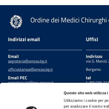
Ordine dei Medici Chirurghi 
Indirizzi email
Uffici
Email
Indirizzo
segreteria@omceo.bg.it
via G. Manzù
ufficiostampa@omceo.bg.it
Bergamo
Email PEC
tel
segreteria.bg@pec.omceo.it
(+39) 035 21
fax
Questo sito web utilizza i
(+39) 035 21
Utilizziamo i cookie per pe
per analizzare il nostro tra