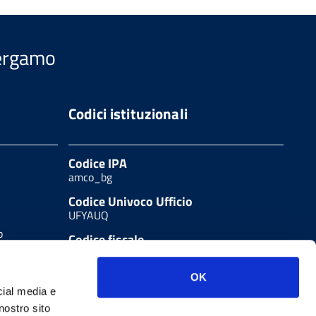
Bergamo
Codici istituzionali
Codice IPA
amco_bg
Codice Univoco Ufficio
UFYAUQ
b
Codice fiscale
80004250165
LA
OK
cial media e
nostro sito