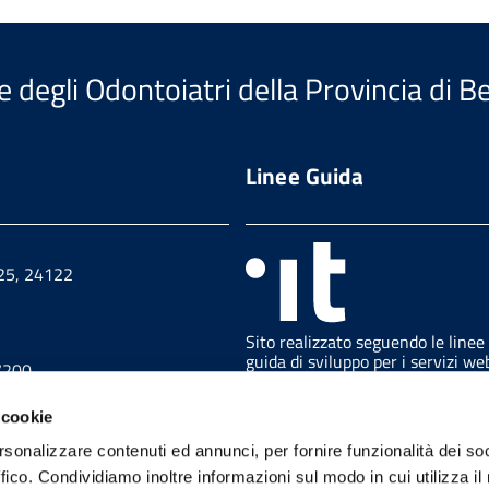
e degli Odontoiatri della Provincia di 
Linee Guida
 25, 24122
Sito realizzato seguendo le linee
guida di sviluppo per i servizi we
7200
delle PA pubblicate da AGID in
collaborazione con il TEAM PER 
 cookie
TRASFORMAZIONE DIGITALE.
7230
rsonalizzare contenuti ed annunci, per fornire funzionalità dei so
ffico. Condividiamo inoltre informazioni sul modo in cui utilizza il 