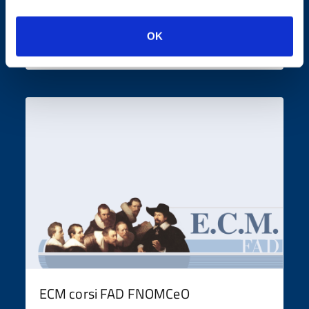
OK
Dottore è vero che...?
ECM corsi FAD FNOMCeO