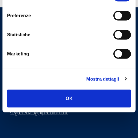
consenso
Preferenze
Ordine dei Medici Chirurghi e
degli Odontoiatri della
Statistiche
Provincia di Bergamo
Marketing
Indirizzi email
Email
Mostra dettagli
segreteria@omceo.bg.it
ufficiostampa@omceo.bg.it
OK
Email PEC
segreteria.bg@pec.omceo.it