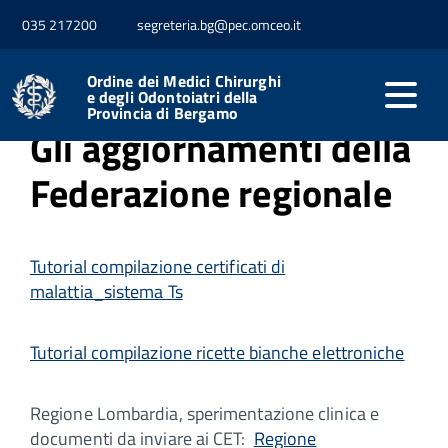
035 217200
segreteria.bg@pec.omceo.it
Home
Professione
Fromceo comunicazioni
Ordine dei Medici Chirurghi
e degli Odontoiatri della
Provincia di Bergamo
Gli aggiornamenti della
Federazione regionale
Tutorial compilazione certificati di
malattia_sistema Ts
Tutorial compilazione ricette bianche elettroniche
Regione Lombardia, sperimentazione clinica e
documenti da inviare ai CET:
Regione