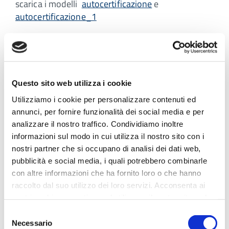
scarica i modelli
autocertificazione
e
autocertificazione_1
GLUCOMETRI: leggi la comunicazione
3580/2023
di Regione Lombardia; scarica la comunicazione di
Regione Lombardia
sul progetto di sostituzione
Questo sito web utilizza i cookie
Glucometri
. Scarica la
locandina
. Approfondisci le
precisazioni di Regione Lombardia di marzo 2024
Utilizziamo i cookie per personalizzare contenuti ed
e le
nuove regole
.
annunci, per fornire funzionalità dei social media e per
analizzare il nostro traffico. Condividiamo inoltre
informazioni sul modo in cui utilizza il nostro sito con i
Leggi la comunicazione su
"infermieri come
nostri partner che si occupano di analisi dei dati web,
supplenti dei medici di famiglia"
pubblicità e social media, i quali potrebbero combinarle
con altre informazioni che ha fornito loro o che hanno
Leggi la comunicazione sulla
"Qualità medica"
raccolto dal suo utilizzo dei loro servizi. Acconsenta ai
nostri cookie se continua ad utilizzare il nostro sito web.
Selezione
Necessario
del