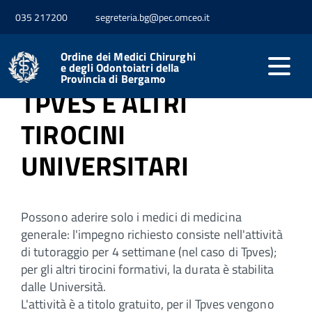
035 217200
segreteria.bg@pec.omceo.it
Home
Formazione
Tirocini universitari
Ordine dei Medici Chirurghi
e degli Odontoiatri della
Provincia di Bergamo
TPVES E ALTRI
TIROCINI
UNIVERSITARI
Possono aderire solo i medici di medicina
generale: l'impegno richiesto consiste nell'attività
di tutoraggio per 4 settimane (nel caso di Tpves);
per gli altri tirocini formativi, la durata è stabilita
dalle Università.
L'attività è a titolo gratuito, per il Tpves vengono