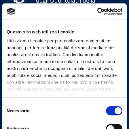
degli Odontoiatri della
Provincia di Bergamo
Indirizzi email
Questo sito web utilizza i cookie
Utilizziamo i cookie per personalizzare contenuti ed
Email
annunci, per fornire funzionalità dei social media e per
segreteria@omceo.bg.it
analizzare il nostro traffico. Condividiamo inoltre
ufficiostampa@omceo.bg.it
informazioni sul modo in cui utilizza il nostro sito con i
Email PEC
nostri partner che si occupano di analisi dei dati web,
segreteria.bg@pec.omceo.it
pubblicità e social media, i quali potrebbero combinarle
con altre informazioni che ha fornito loro o che hanno
raccolto dal suo utilizzo dei loro servizi. Acconsenta ai
nostri cookie se continua ad utilizzare il nostro sito web.
Selezione
Uffici
Necessario
del
consenso
Indirizzo
Preferenze