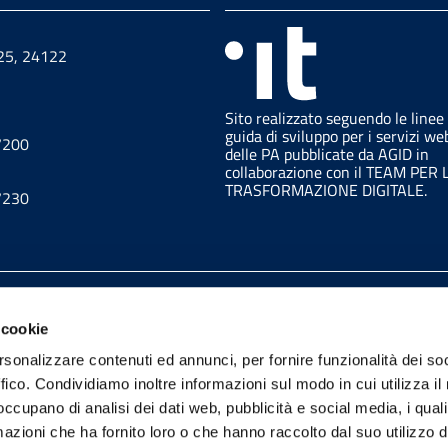
 25, 24122
Sito realizzato seguendo le linee
guida di sviluppo per i servizi we
7200
delle PA pubblicate da AGID in
collaborazione con il TEAM PER 
TRASFORMAZIONE DIGITALE.
7230
trazione trasparente
URP
Feedback accessibilità
 cookie
rsonalizzare contenuti ed annunci, per fornire funzionalità dei so
Telegram
ffico. Condividiamo inoltre informazioni sul modo in cui utilizza il 
 occupano di analisi dei dati web, pubblicità e social media, i qual
azioni che ha fornito loro o che hanno raccolto dal suo utilizzo d