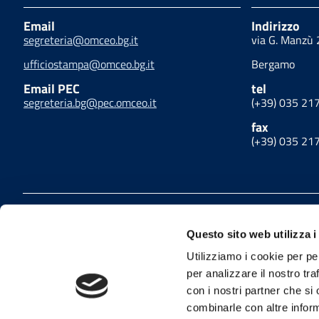
Email
Indirizzo
segreteria@omceo.bg.it
via G. Manzù
ufficiostampa@omceo.bg.it
Bergamo
Email PEC
tel
segreteria.bg@pec.omceo.it
(+39) 035 21
fax
(+39) 035 21
Privacy
Cookies policy
Link utili
Amminis
Dichiarazione di accessibilità
Mappa del sito
Questo sito web utilizza i
Utilizziamo i cookie per pe
Facebook
Twitter
Instagram
per analizzare il nostro tra
con i nostri partner che si
combinarle con altre inform