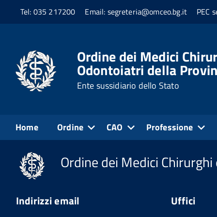
Tel: 035 217200
Email: segreteria@omceo.bg.it
PEC s
Home
Formazione
Relazioni corsi
04.10.2025 - Longevity
Ordine dei Medici Chirur
Odontoiatri della Provi
Ente sussidiario dello Stato
Home
Ordine
CAO
Professione
Ordine dei Medici Chirurghi 
Indirizzi email
Uffici