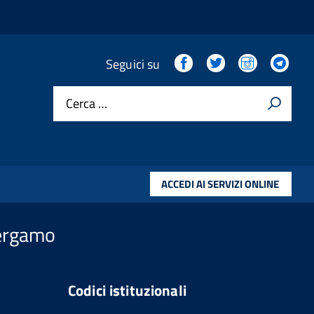
Facebook
Twitter
Instagram
Tel
Seguici su
PONIBILI
Cerca …
ACCEDI AI SERVIZI ONLINE
Bergamo
Codici istituzionali