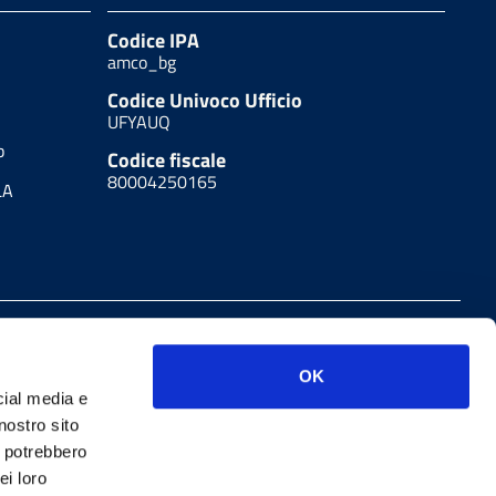
Codice IPA
amco_bg
Codice Univoco Ufficio
UFYAUQ
b
Codice fiscale
80004250165
LA
Note legali
W3C Css
OK
cial media e
nostro sito
i potrebbero
ei loro