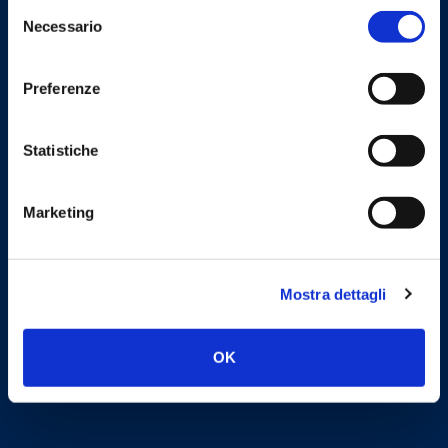
Selezione
Necessario
del
consenso
Preferenze
Uffici
Statistiche
Indirizzo
via G. Manzù 25, 24122
Marketing
Bergamo
tel
(+39) 035 217200
Mostra dettagli
fax
(+39) 035 217230
OK