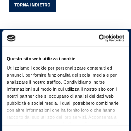
TORNA INDIETRO
Ordine dei Medici Chirurghi e
degli Odontoiatri della
Provincia di Bergamo
Questo sito web utilizza i cookie
Utilizziamo i cookie per personalizzare contenuti ed
annunci, per fornire funzionalità dei social media e per
Indirizzi email
analizzare il nostro traffico. Condividiamo inoltre
informazioni sul modo in cui utilizza il nostro sito con i
nostri partner che si occupano di analisi dei dati web,
Email
segreteria@omceo.bg.it
pubblicità e social media, i quali potrebbero combinarle
con altre informazioni che ha fornito loro o che hanno
ufficiostampa@omceo.bg.it
raccolto dal suo utilizzo dei loro servizi. Acconsenta ai
Email PEC
nostri cookie se continua ad utilizzare il nostro sito web.
segreteria.bg@pec.omceo.it