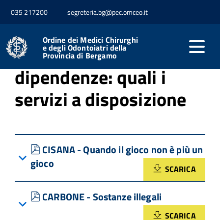
035 217200
segreteria.bg@pec.omceo.it
Home
Formazione
Relazioni corsi
Ordine dei Medici Chirurghi
09.05.2026 - Le
e degli Odontoiatri della
Provincia di Bergamo
dipendenze: quali i
servizi a disposizione
pdf
CISANA - Quando il gioco non è più un
gioco
SCARICA
pdf
CARBONE - Sostanze illegali
SCARICA