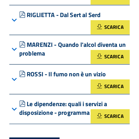
pdf
RIGLIETTA - Dal Sert al Serd
SCARICA
pdf
MARENZI - Quando l'alcol diventa un
problema
SCARICA
pdf
ROSSI - Il fumo non è un vizio
SCARICA
pdf
Le dipendenze: quali i servizi a
disposizione - programma
SCARICA