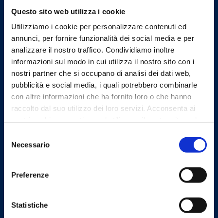
Questo sito web utilizza i cookie
ufficiostampa@omceo.bg.it
Utilizziamo i cookie per personalizzare contenuti ed
Email PEC
annunci, per fornire funzionalità dei social media e per
segreteria.bg@pec.omceo.it
analizzare il nostro traffico. Condividiamo inoltre
informazioni sul modo in cui utilizza il nostro sito con i
nostri partner che si occupano di analisi dei dati web,
pubblicità e social media, i quali potrebbero combinarle
Uffici
con altre informazioni che ha fornito loro o che hanno
raccolto dal suo utilizzo dei loro servizi. Acconsenta ai
nostri cookie se continua ad utilizzare il nostro sito web.
Indirizzo
Selezione
via G. Manzù 25, 24122
Necessario
del
Bergamo
consenso
tel
Preferenze
(+39) 035 217200
fax
Statistiche
(+39) 035 217230