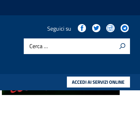
Facebook
Twitter
Instagram
Tel
Seguici su
Cerca …
ACCEDI AI SERVIZI ONLINE