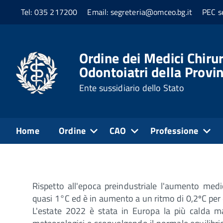
Tel: 035 217200
Email: segreteria@omceo.bg.it
PEC s
Home
Media
EcoSalute
Ordine dei Medici Chirur
Odontoiatri della Provi
2_Riscaldamento globa
Ente sussidiario dello Stato
RISCALDAMENTO
(a cura di G
Home
Ordine
CAO
Professione
Rispetto all'epoca preindustriale l'aumento medi
quasi 1°C ed è in aumento a un ritmo di 0,2ºC per
L'estate 2022 è stata in Europa la più calda ma