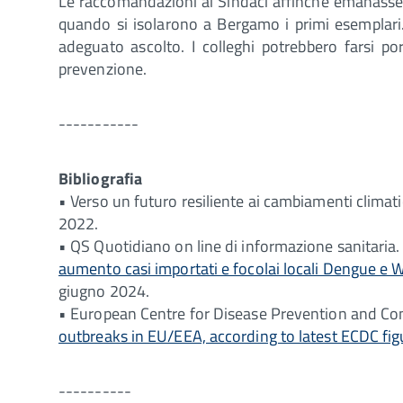
Le raccomandazioni ai Sindaci affinché emanassero
quando si isolarono a Bergamo i primi esemplari
adeguato ascolto. I colleghi potrebbero farsi po
prevenzione.
-----------
Bibliografia
• Verso un futuro resiliente ai cambiamenti climati
2022.
• QS Quotidiano on line di informazione sanitaria
aumento casi importati e focolai locali Dengue e 
giugno 2024.
• European Centre for Disease Prevention and Con
outbreaks in EU/EEA, according to latest ECDC fig
----------