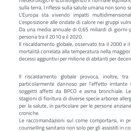
meteorologici e sconvolgendo il normale equilibrio 
sulla terra. I riflessi sulla salute umana non sono so
L'Europa sta vivendo impatti multidimensional
L'esposizione alle ondate di calore nei gruppi vuln
Da una media annuale di 0,65 miliardi di giorni-pe
persona tra il 2010 e il 2020.
Il riscaldamento globale, osservato tra il 2000 e 
mortalità correlata alla temperatura nella maggior
decessi aggiuntivi per milione di abitanti per decen
Il riscaldamento globale provoca, inoltre, tra 
particolarmente dannoso per l’effetto irritante 
soggetti affetti da BPCO e asma bronchiale. L
stagioni di fioritura di diverse specie arboree alle
per la salute, in particolare per le persone anzian
croniche.
Le raccomandazioni sul come comportarsi, in pre
counselling sanitario non solo per gli assistiti in co