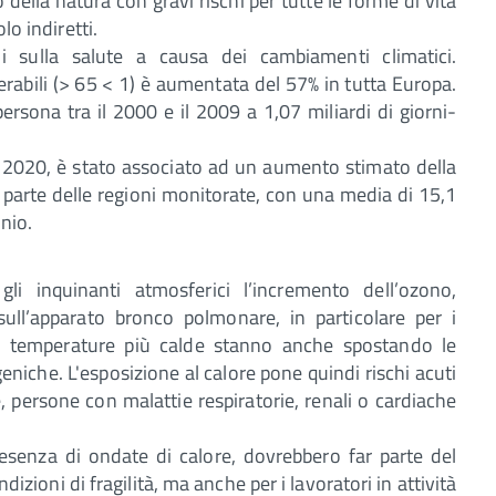
della natura con gravi rischi per tutte le forme di vita
lo indiretti.
i sulla salute a causa dei cambiamenti climatici.
erabili (> 65 < 1) è aumentata del 57% in tutta Europa.
rsona tra il 2000 e il 2009 a 1,07 miliardi di giorni-
il 2020, è stato associato ad un aumento stimato della
 parte delle regioni monitorate, con una media di 15,1
nio.
gli inquinanti atmosferici l’incremento dell’ozono,
sull’apparato bronco polmonare, in particolare per i
e temperature più calde stanno anche spostando le
rgeniche. L'esposizione al calore pone quindi rischi acuti
e, persone con malattie respiratorie, renali o cardiache
senza di ondate di calore, dovrebbero far parte del
ndizioni di fragilità, ma anche per i lavoratori in attività