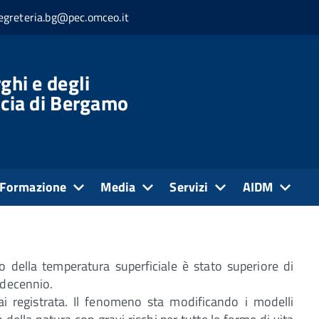
egreteria.bg@pec.omceo.it
ghi e degli
ncia di Bergamo
le e salute
 GLOBALE E SALUTE
ianpiero Cassina)
Formazione
Media
Servizi
AIDM
o della temperatura superficiale è stato superiore di
 decennio.
i registrata. Il fenomeno sta modificando i modelli