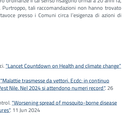
 ordinanze il tal senso risalgono ormai a 20 anni fa,
. Purtroppo, tali raccomandazioni non hanno trovato
rtavoce presso i Comuni circa l’esigenza di azioni di
ci.
“Lancet Countdown on Health and climate change”
.
"Malattie trasmesse da vettori. Ecdc: in continuo
West Nile. Nel 2024 si attendono numeri record"
. 26
trol.
"Worsening spread of mosquito-borne disease
ures"
. 11 Jun 2024