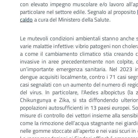
con elevato impegno muscolare e/o lavoro all’ap
particolare nel settore edile. Segnalo al proposito
caldo
a cura del Ministero della Salute.
Le mutevoli condizioni ambientali stanno anche s
varie malattie infettive: vibrio patogeni non choler
a come il cambiamento climatico stia creando co
invasive in aree precedentemente non colpite, co
un’importante emergenza sanitaria. Nel 2023 i
dengue acquisiti localmente, contro i 71 casi segn
casi segnalati con un aumento del numero di regio
del virus. In particolare, l'Aedes albopictus (la
Chikungunya e Zika, si sta diffondendo ulterio
popolazioni autosufficienti in 13 paesi europei. S
misure di controllo dei vettori insieme alla sensi
come la rimozione dell’acqua stagnante nei giardi
nelle gomme stoccate all’aperto e nei vasi scuri in