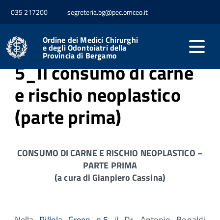
035 217200
segreteria.bg@pec.omceo.it
Home
Media
EcoSalute
Ordine dei Medici Chirurghi
e degli Odontoiatri della
Provincia di Bergamo
5_Il consumo di carne
e rischio neoplastico
(parte prima)
CONSUMO DI CARNE E RISCHIO NEOPLASTICO –
PARTE PRIMA
(a cura di Gianpiero Cassina)
Nella
Pillola Green n.5
il Dr. Antonio Bonaldi