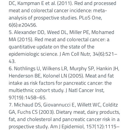
DC, Kampman E et al. (2011). Red and processed
meat and colorectal cancer incidence: meta-
analysis of prospective studies. PLoS One,
6(6):e20456.
5. Alexander DD, Weed DL, Miller PE, Mohamed
MA (2015). Red meat and colorectal cancer: a
quantitative update on the state of the
epidemiologic science. J Am Coll Nutr, 34(6):521–
43.
6. Nothlings U, Wilkens LR, Murphy SP, Hankin JH,
Henderson BE, Kolonel LN (2005). Meat and fat
intake as risk factors for pancreatic cancer: the
multiethnic cohort study. J Natl Cancer Inst,
97(19):1458–65.
7. Michaud DS, Giovannucci E, Willett WC, Colditz
GA, Fuchs CS (2003). Dietary meat, dairy products,
fat, and cholesterol and pancreatic cancer risk in a
prospective study. Am J Epidemiol, 157(12):1115–