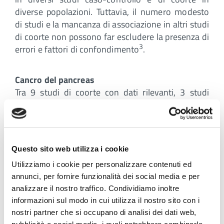
diverse popolazioni. Tuttavia, il numero modesto
di studi e la mancanza di associazione in altri studi
di coorte non possono far escludere la presenza di
3
errori e fattori di confondimento
.
Cancro del pancreas
Tra 9 studi di coorte con dati rilevanti, 3 studi
hanno mostrato associazioni positive tra il
consumo di carne rossa e il cancro del pancreas: il
6
Multiethnic Cohort Study
, il Nurses' Health Study,
7
una coorte svedese di donne
e il Japan
Questo sito web utilizza i cookie
8
Collaborative Cohort Study (JACC)
. Di 8 studi di
Utilizziamo i cookie per personalizzare contenuti ed
coorte, gli stessi 3 studi hanno mostrato
annunci, per fornire funzionalità dei social media e per
associazioni positive tra il consumo di carne
analizzare il nostro traffico. Condividiamo inoltre
lavorata e il cancro del pancreas.
informazioni sul modo in cui utilizza il nostro sito con i
nostri partner che si occupano di analisi dei dati web,
Cancro della prostata