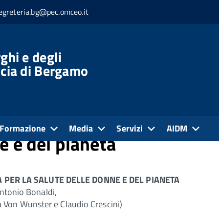
egreteria.bg@pec.omceo.it
ghi e degli
ncia di Bergamo
io green alla ginecologia
Formazione
Media
Servizi
AIDM
e e del pianeta
 PER LA SALUTE DELLE DONNE E DEL PIANETA
Antonio Bonaldi,
ia Von Wunster e Claudio Crescini)