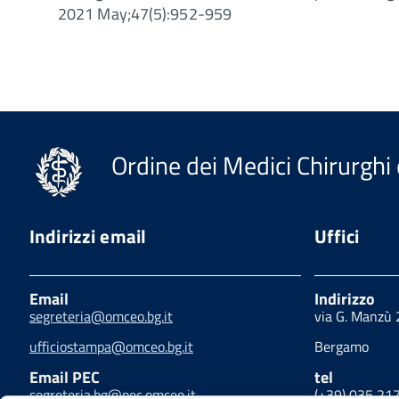
2021 May;47(5):952-959
Ordine dei Medici Chirurghi 
Indirizzi email
Uffici
Email
Indirizzo
segreteria@omceo.bg.it
via G. Manzù
ufficiostampa@omceo.bg.it
Bergamo
Email PEC
tel
segreteria.bg@pec.omceo.it
(+39) 035 21