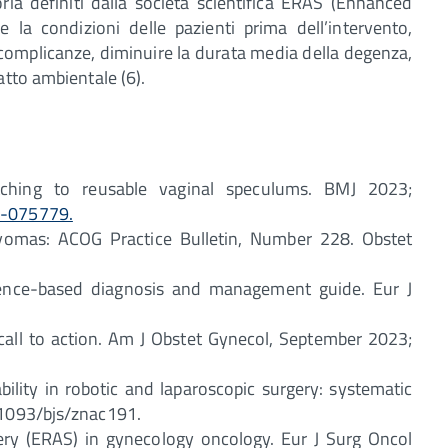
oria definiti dalla società scientifica ERAS (Enhanced
 la condizioni delle pazienti prima dell’intervento,
e complicanze, diminuire la durata media della degenza,
atto ambientale (6).
itching to reusable vaginal speculums. BMJ 2023;
3-075779.
omas: ACOG Practice Bulletin, Number 228. Obstet
idence-based diagnosis and management guide. Eur J
 call to action. Am J Obstet Gynecol, September 2023;
ility in robotic and laparoscopic surgery: systematic
.1093/bjs/znac191.
ery (ERAS) in gynecology oncology. Eur J Surg Oncol