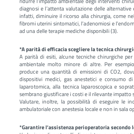
ridurre l’impatto ambientale degli interventi chirur
diagnosi e l’attenta valutazione delle alternative d
infatti, diminuire il ricorso alla chirurgia, come n
fibromi uterini sintomatici, l’adenomiosi e l’endome
ad una delle terapie mediche disponibili (3).
*A parità di efficacia scegliere la tecnica chirurg
A parità di esiti, alcune tecniche chirurgiche p
ambientale molto minore di altre. Per esempio, 
produce una quantità di emissioni di CO2, dovu
dispositivi medici, gas anestetici e consumo di 
laparotomica, alla tecnica laparoscopica e soprattu
sembrano giustificare i costi e il rilevante impatto 
Valutare, inoltre, la possibilità di eseguire le 
ambulatoriale con anestesia locale e non in sala 
*Garantire l’assistenza perioperatoria secondo l