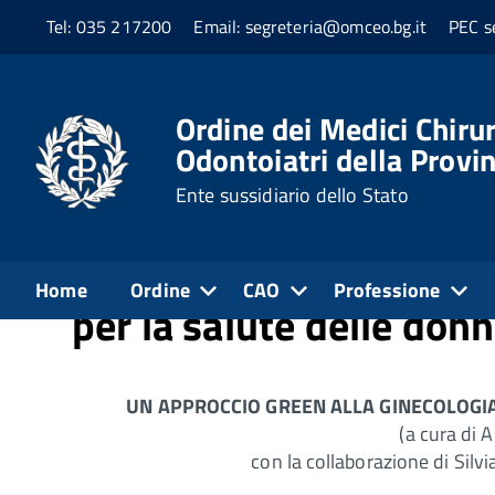
Tel: 035 217200
Email: segreteria@omceo.bg.it
PEC s
Home
Media
Pillole Green
Pillole Green
Ordine dei Medici Chirur
Odontoiatri della Provi
Ente sussidiario dello Stato
Pillola n.15_Un approcc
Home
Ordine
CAO
Professione
per la salute delle donn
UN APPROCCIO GREEN ALLA GINECOLOGIA
(a cura di 
con la collaborazione di Silv