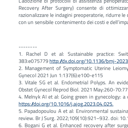
L’adozione di protocolli di assistenza perioperat
Recovery After Surgery) consente di ottimizzare
razionalizzare le indagini preoperatorie, ridurre l
con un sensibile contenimento dei costi e dell’imp
--------
1. Rachel D et al: Sustainable practice: Sw
383:e075779
http://dx.doi.org/10.1136/bmj-202
2. Management of Symptomatic Uterine Leiomy
Gynecol 2021 Jun 1:137(6):e100-e115
3. Vitale SG et al. Endometrial Polyps. An ev
Obstet Gynecol Reprod Biol. 2021 May:260-70:77
4. Melnyk AI et al: Going green in gynecology: a
https://doi.org/10.1016/j.ajog.2023.04.025.
5. Papadopoulou A et al: Environmental sustainab
review. Br J Surg. 2022;109(10):921–932. doi: 10
6. Bogani G et al. Enhanced recovery after surg