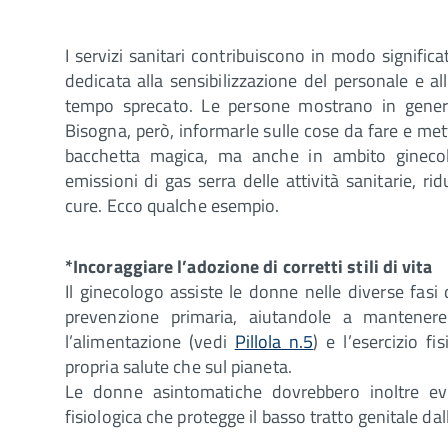
I servizi sanitari contribuiscono in modo significa
dedicata alla sensibilizzazione del personale e all
tempo sprecato. Le persone mostrano in genere 
Bisogna, però, informarle sulle cose da fare e mette
bacchetta magica, ma anche in ambito ginecol
emissioni di gas serra delle attività sanitarie, rid
cure. Ecco qualche esempio.
*Incoraggiare l’adozione di corretti stili di vita
Il ginecologo assiste le donne nelle diverse fasi 
prevenzione primaria, aiutandole a mantenere 
l’alimentazione (vedi
Pillola n.5
) e l’esercizio f
propria salute che sul pianeta.
Le donne asintomatiche dovrebbero inoltre evit
fisiologica che protegge il basso tratto genitale dall