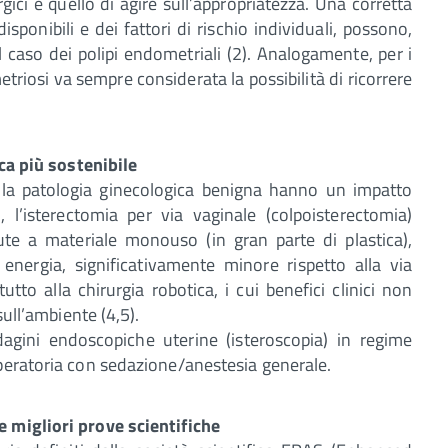
gici è quello di agire sull’appropriatezza. Una corretta
isponibili e dei fattori di rischio individuali, possono,
el caso dei polipi endometriali (2). Analogamente, per i
triosi va sempre considerata la possibilità di ricorrere
ica più sostenibile
er la patologia ginecologica benigna hanno un impatto
l’isterectomia per via vaginale (colpoisterectomia)
te a materiale monouso (in gran parte di plastica),
energia, significativamente minore rispetto alla via
tto alla chirurgia robotica, i cui benefici clinici non
sull’ambiente (4,5).
indagini endoscopiche uterine (isteroscopia) in regime
operatoria con sedazione/anestesia generale.
e migliori prove scientifiche