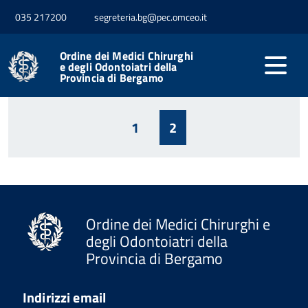
035 217200
segreteria.bg@pec.omceo.it
Home
Professione
Notizie dall'Ordine
Ordine dei Medici Chirurghi
e degli Odontoiatri della
Provincia di Bergamo
Tutte le news relative all'Ordine
1
2
Ordine dei Medici Chirurghi e
degli Odontoiatri della
Provincia di Bergamo
Indirizzi email