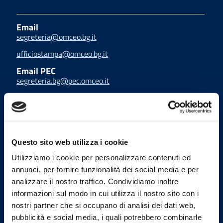
Email
segreteria@omceo.bg.it
ufficiostampa@omceo.bg.it
Email PEC
segreteria.bg@pec.omceo.it
Uffici
Questo sito web utilizza i cookie
Utilizziamo i cookie per personalizzare contenuti ed
annunci, per fornire funzionalità dei social media e per
Indirizzo
analizzare il nostro traffico. Condividiamo inoltre
via G. Manzù 25, 24122
informazioni sul modo in cui utilizza il nostro sito con i
Bergamo
nostri partner che si occupano di analisi dei dati web,
tel
pubblicità e social media, i quali potrebbero combinarle