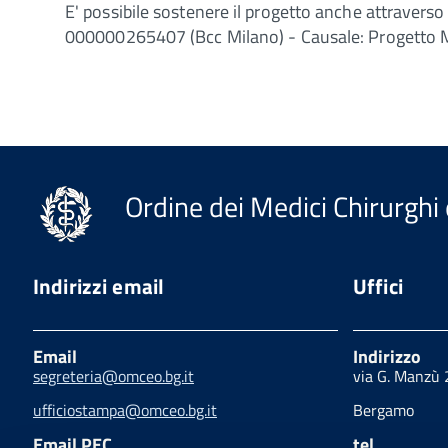
E' possibile sostenere il progetto anche attravers
000000265407 (Bcc Milano) - Causale: Progetto
Ordine dei Medici Chirurghi 
Indirizzi email
Uffici
Email
Indirizzo
segreteria@omceo.bg.it
via G. Manzù
ufficiostampa@omceo.bg.it
Bergamo
Email PEC
tel