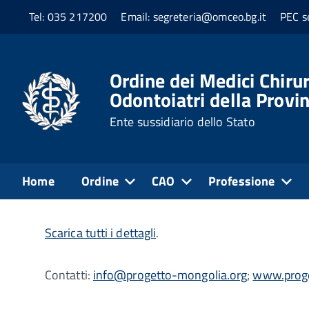
Tel: 035 217200
Email: segreteria@omceo.bg.it
PEC s
Home
Professione
Notizie dall'Ordine
Ordine dei Medici Chirur
Odontoiatri della Provi
PROGETTO MONGOLIA 
Ente sussidiario dello Stato
Cercasi operatori sanitari disponibili a recarsi vo
popolazioni nomadi della regione del Gov/Altai che,
Home
Ordine
CAO
Professione
assistenza, non hanno accesso alle strutture sanitar
Scarica tutti i dettagli
.
Contatti:
info@progetto-mongolia.org
;
www.proge