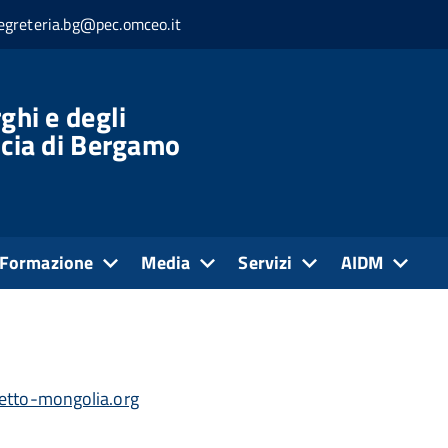
egreteria.bg@pec.omceo.it
ghi e degli
ncia di Bergamo
2026
lontariamente dall'1 al 23 settembre 2026 presso le
 in ragione delle enormi distanze e del tipo di
Formazione
Media
Servizi
AIDM
ie locali.
tto-mongolia.org