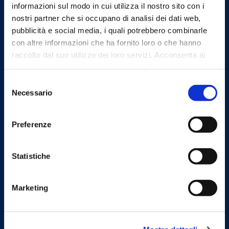
informazioni sul modo in cui utilizza il nostro sito con i
nostri partner che si occupano di analisi dei dati web,
Indirizzo
via G. Manzù 25, 24122
pubblicità e social media, i quali potrebbero combinarle
con altre informazioni che ha fornito loro o che hanno
Bergamo
raccolto dal suo utilizzo dei loro servizi. Acconsenta ai
tel
nostri cookie se continua ad utilizzare il nostro sito web.
(+39) 035 217200
Selezione
fax
Necessario
del
(+39) 035 217230
consenso
Preferenze
Statistiche
Linee Guida
Marketing