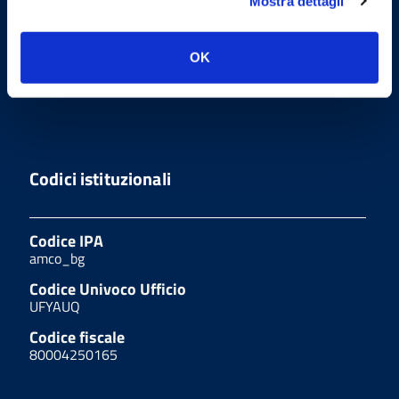
Mostra dettagli
Sito realizzato seguendo le linee
guida di sviluppo per i servizi web
delle PA pubblicate da AGID in
OK
collaborazione con il TEAM PER LA
TRASFORMAZIONE DIGITALE.
Codici istituzionali
Codice IPA
amco_bg
Codice Univoco Ufficio
UFYAUQ
Codice fiscale
80004250165