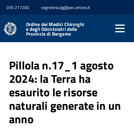
035 217200
segreteria.bg@pec.omceo.it
Home
Media
Pillole Green
Ordine dei Medici Chirurghi
e degli Odontoiatri della
Pillole Green
Provincia di Bergamo
Pillola n.17_1 agosto
2024: la Terra ha
esaurito le risorse
naturali generate in un
anno