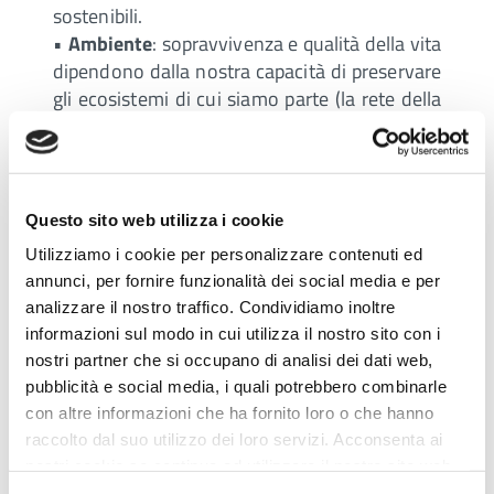
sostenibili.
•
Ambiente
: sopravvivenza e qualità della vita
dipendono dalla nostra capacità di preservare
gli ecosistemi di cui siamo parte (la rete della
vita) e di ripristinarli laddove deteriorati. Per
esempio, la riforestazione di un territorio
poco più grande della provincia di Bergamo
potrebbe spostare l’overshoot day di circa 8
Questo sito web utilizza i cookie
giorni.
Utilizziamo i cookie per personalizzare contenuti ed
•
Energia
: la produzione di energia da
annunci, per fornire funzionalità dei social media e per
combustibili fossili è responsabile di due terzi
analizzare il nostro traffico. Condividiamo inoltre
delle emissioni di gas serra. Aumentando
informazioni sul modo in cui utilizza il nostro sito con i
dall’attuale 40 al 75% l’energia elettrica
nostri partner che si occupano di analisi dei dati web,
prodotta da fonti rinnovabili (compresa
pubblicità e social media, i quali potrebbero combinarle
l’energia nucleare), l’overshoot day si
con altre informazioni che ha fornito loro o che hanno
sposterebbe in avanti di 26 giorni.
raccolto dal suo utilizzo dei loro servizi. Acconsenta ai
•
Città
: nelle città risiede il 60% della
nostri cookie se continua ad utilizzare il nostro sito web.
popolazione mondiale, si concentra il 70%