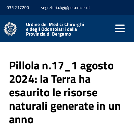
035 217200
segreteria.bg@pec.omceo.it
Home
Media
Pillole Green
Ordine dei Medici Chirurghi
e degli Odontoiatri della
Pillole Green
Provincia di Bergamo
Pillola n.17_1 agosto
2024: la Terra ha
esaurito le risorse
naturali generate in un
anno