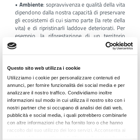
•
Ambiente
: sopravvivenza e qualità della vita
dipendono dalla nostra capacità di preservare
gli ecosistemi di cui siamo parte (la rete della
vita) e di ripristinarli laddove deteriorati. Per
esempio, la riforestazione di un territorio
poco più grande della provincia di Bergamo
potrebbe spostare l’overshoot day di circa 8
giorni.
•
Energia
: la produzione di energia da
Questo sito web utilizza i cookie
combustibili fossili è responsabile di due terzi
Utilizziamo i cookie per personalizzare contenuti ed
delle emissioni di gas serra. Aumentando
annunci, per fornire funzionalità dei social media e per
dall’attuale 40 al 75% l’energia elettrica
analizzare il nostro traffico. Condividiamo inoltre
prodotta da fonti rinnovabili (compresa
informazioni sul modo in cui utilizza il nostro sito con i
l’energia nucleare), l’overshoot day si
nostri partner che si occupano di analisi dei dati web,
sposterebbe in avanti di 26 giorni.
pubblicità e social media, i quali potrebbero combinarle
•
Città
: nelle città risiede il 60% della
con altre informazioni che ha fornito loro o che hanno
popolazione mondiale, si concentra il 70%
raccolto dal suo utilizzo dei loro servizi. Acconsenta ai
delle emissioni di gas-serra e l’80% della
nostri cookie se continua ad utilizzare il nostro sito web.