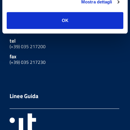
Mostra dettagli
Indirizzo
via G. Manzù 25, 24122
OK
Bergamo
tel
(+39) 035 217200
fax
(+39) 035 217230
Linee Guida