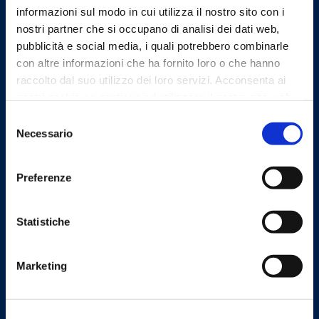
informazioni sul modo in cui utilizza il nostro sito con i
Ordine dei Medici Chirurghi e
nostri partner che si occupano di analisi dei dati web,
degli Odontoiatri della
pubblicità e social media, i quali potrebbero combinarle
Provincia di Bergamo
con altre informazioni che ha fornito loro o che hanno
raccolto dal suo utilizzo dei loro servizi. Acconsenta ai
Indirizzi email
nostri cookie se continua ad utilizzare il nostro sito web.
Selezione
Necessario
del
Email
consenso
segreteria@omceo.bg.it
Preferenze
ufficiostampa@omceo.bg.it
Email PEC
Statistiche
segreteria.bg@pec.omceo.it
Marketing
Uffici