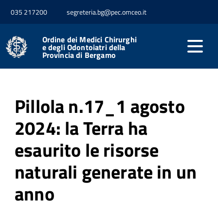
035 217200
segreteria.bg@pec.omceo.it
Home
Media
Pillole Green
Ordine dei Medici Chirurghi
e degli Odontoiatri della
Pillole Green
Provincia di Bergamo
Pillola n.17_1 agosto
2024: la Terra ha
esaurito le risorse
naturali generate in un
anno