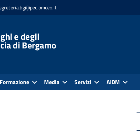
egreteria.bg@pec.omceo.it
ghi e degli
ncia di Bergamo
3, e successive modificazioni/integrazioni, in questa
i Altri contenuti
Formazione
Media
Servizi
AIDM