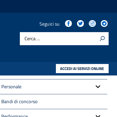
Amministrazione trasparente
Facebook
Twitter
Instagram
Tel
Seguici su
Cerca …
Disposizioni Generali
Organizzazione
ACCEDI AI SERVIZI ONLINE
Consulenti e collaboratori
Personale
Bandi di concorso
Performance