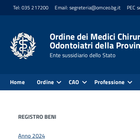
Tel: 035 217200
Email: segreteria@omceo.bg.it
PEC s
Home
Altri contenuti
Ordine dei Medici Chirur
Odontoiatri della Provi
Altri contenuti
Ente sussidiario dello Stato
Come da indicazioni del Decreto Legislativo 33/201
sezione sono disponibili le informazione relative agl
Home
Ordine
CAO
Professione
REGISTRO BENI
Anno 2024