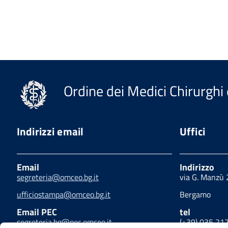
Ordine dei Medici Chirurghi 
Indirizzi email
Uffici
Email
Indirizzo
segreteria@omceo.bg.it
via G. Manzù
ufficiostampa@omceo.bg.it
Bergamo
Email PEC
tel
segreteria.bg@pec.omceo.it
(+39) 035 21