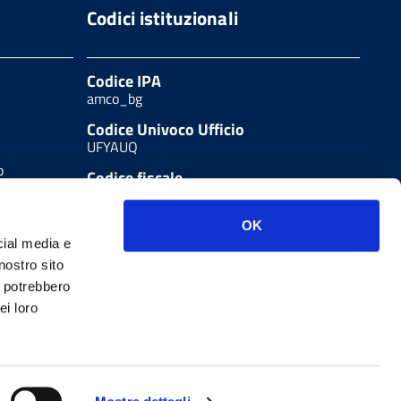
Codici istituzionali
Codice IPA
amco_bg
Codice Univoco Ufficio
UFYAUQ
b
Codice fiscale
80004250165
LA
OK
cial media e
nostro sito
i potrebbero
ei loro
Note legali
W3C Css