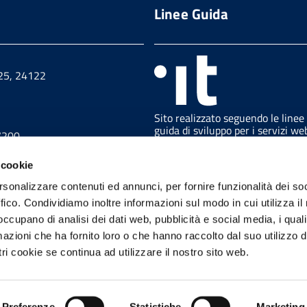
Linee Guida
 25, 24122
Sito realizzato seguendo le linee
guida di sviluppo per i servizi we
7200
delle PA pubblicate da AGID in
collaborazione con il TEAM PER 
 cookie
TRASFORMAZIONE DIGITALE.
7230
rsonalizzare contenuti ed annunci, per fornire funzionalità dei so
ffico. Condividiamo inoltre informazioni sul modo in cui utilizza il 
 occupano di analisi dei dati web, pubblicità e social media, i qual
azioni che ha fornito loro o che hanno raccolto dal suo utilizzo d
trazione trasparente
URP
Feedback accessibilità
ri cookie se continua ad utilizzare il nostro sito web.
Telegram
Preferenze
Statistiche
Marketing