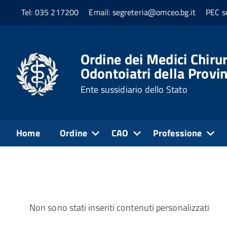
Tel: 035 217200
Email: segreteria@omceo.bg.it
PEC s
Home
Controlli e rilievi sull'amministrazione
Ordine dei Medici Chirur
Odontoiatri della Provi
Rilievi Corte dei conti
Ente sussidiario dello Stato
Normativa di riferimento
Home
Ordine
CAO
Professione
Non sono stati inseriti contenuti personalizzati