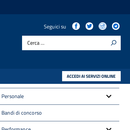
Amministrazione trasparente
Facebook
Twitter
Instagram
Tel
Seguici su
Cerca …
Disposizioni Generali
Organizzazione
ACCEDI AI SERVIZI ONLINE
Consulenti e collaboratori
Personale
Bandi di concorso
Performance