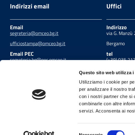
Indirizzi email
Uffici
Email
Indirizzo
segreteria@omceo.bg.it
via G. Manzù
ufficiostampa@omceo.bg.it
Bergamo
Email PEC
tel
segreteria.bg@pec.omceo.it
(+39) 035 21
fax
Questo sito web utilizza i
(+39) 035 21
Utilizziamo i cookie per pe
per analizzare il nostro tra
con i nostri partner che si
combinarle con altre inform
Privacy
Cookies policy
Link utili
Amminis
Dichiarazione di accessibilità
Mappa del sito
servizi. Acconsenta ai nost
Facebook
Twitter
Instagram
Selezione
Necessario