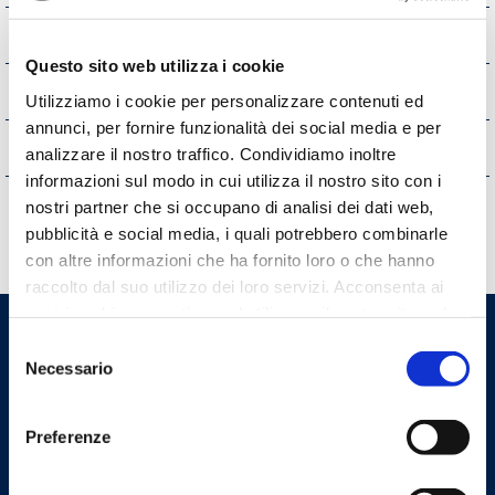
Informazioni ambientali
Questo sito web utilizza i cookie
Strutture sanitarie private accreditate
Utilizziamo i cookie per personalizzare contenuti ed
annunci, per fornire funzionalità dei social media e per
Interventi straordinari e di emergenza
analizzare il nostro traffico. Condividiamo inoltre
informazioni sul modo in cui utilizza il nostro sito con i
Altri contenuti
nostri partner che si occupano di analisi dei dati web,
pubblicità e social media, i quali potrebbero combinarle
con altre informazioni che ha fornito loro o che hanno
raccolto dal suo utilizzo dei loro servizi. Acconsenta ai
nostri cookie se continua ad utilizzare il nostro sito web.
Selezione
Ordine dei Medici Chirurghi e
Necessario
del
degli Odontoiatri della
consenso
Provincia di Bergamo
Preferenze
Indirizzi email