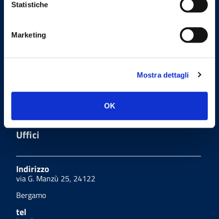
Statistiche
Email
segreteria@omceo.bg.it
Marketing
ufficiostampa@omceo.bg.it
Email PEC
Mostra dettagli
segreteria.bg@pec.omceo.it
OK
Uffici
Indirizzo
via G. Manzù 25, 24122
Bergamo
tel