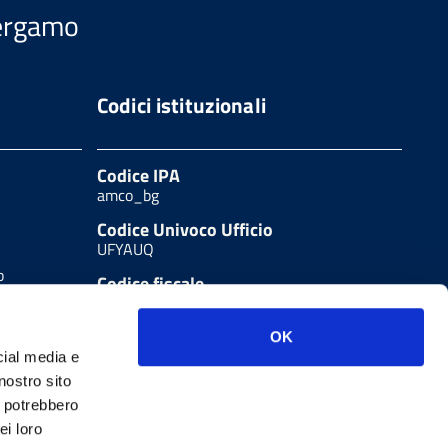
Bergamo
Codici istituzionali
Codice IPA
amco_bg
Codice Univoco Ufficio
UFYAUQ
b
Codice fiscale
80004250165
LA
OK
cial media e
nostro sito
i potrebbero
ei loro
Note legali
W3C Css