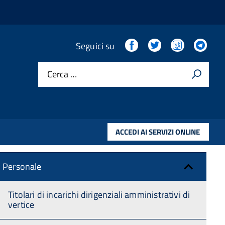
Amministrazione trasparente
Facebook
Twitter
Instagram
Tel
Seguici su
Cerca …
Disposizioni Generali
Organizzazione
ACCEDI AI SERVIZI ONLINE
Consulenti e collaboratori
Personale
Titolari di incarichi dirigenziali amministrativi di
vertice