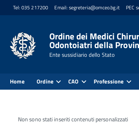
Tel: 035 217200
Email: segreteria@omceo.bg.it
PEC s
Home
Personale
Tassi di assenza
Ordine dei Medici Chirur
Odontoiatri della Provi
Tassi di assenza
Ente sussidiario dello Stato
Normativa di riferimento
Home
Ordine
CAO
Professione
Non sono stati inseriti contenuti personalizzati