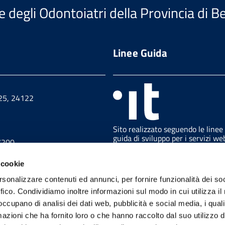
e degli Odontoiatri della Provincia di 
Linee Guida
 25, 24122
Sito realizzato seguendo le linee
guida di sviluppo per i servizi we
7200
delle PA pubblicate da AGID in
collaborazione con il TEAM PER 
 cookie
TRASFORMAZIONE DIGITALE.
7230
rsonalizzare contenuti ed annunci, per fornire funzionalità dei so
ffico. Condividiamo inoltre informazioni sul modo in cui utilizza il 
 occupano di analisi dei dati web, pubblicità e social media, i qual
azioni che ha fornito loro o che hanno raccolto dal suo utilizzo d
trazione trasparente
URP
Feedback accessibilità