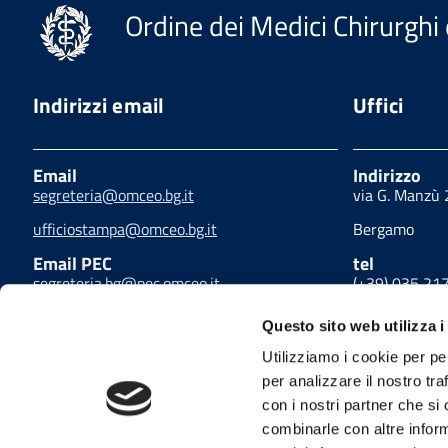
Ordine dei Medici Chirurghi 
Indirizzi email
Uffici
Email
Indirizzo
segreteria@omceo.bg.it
via G. Manzù
ufficiostampa@omceo.bg.it
Bergamo
Email PEC
tel
segreteria.bg@pec.omceo.it
(+39) 035 21
fax
Questo sito web utilizza i
(+39) 035 21
Utilizziamo i cookie per pe
per analizzare il nostro tra
con i nostri partner che si
combinarle con altre inform
Privacy
Cookies policy
Link utili
Amminis