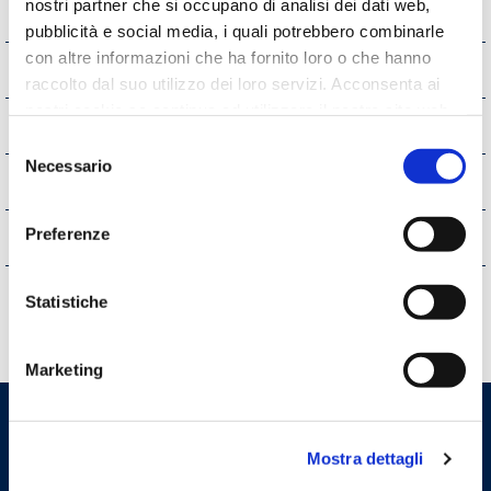
nostri partner che si occupano di analisi dei dati web,
Opere pubbliche
pubblicità e social media, i quali potrebbero combinarle
con altre informazioni che ha fornito loro o che hanno
Pianificazione e governo del territorio
raccolto dal suo utilizzo dei loro servizi. Acconsenta ai
nostri cookie se continua ad utilizzare il nostro sito web.
Informazioni ambientali
Selezione
Necessario
del
Strutture sanitarie private accreditate
consenso
Preferenze
Interventi straordinari e di emergenza
Altri contenuti
Statistiche
Marketing
Ordine dei Medici Chirurghi e
Mostra dettagli
degli Odontoiatri della