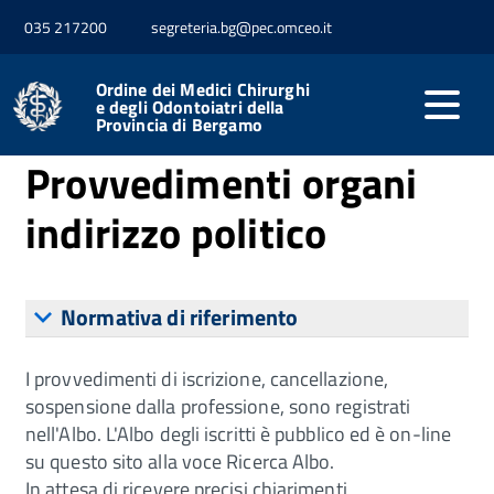
035 217200
segreteria.bg@pec.omceo.it
Home
Provvedimenti
Provvedimenti organi indirizzo
politico
Ordine dei Medici Chirurghi
e degli Odontoiatri della
Provincia di Bergamo
Provvedimenti organi
indirizzo politico
Normativa di riferimento
I provvedimenti di iscrizione, cancellazione,
sospensione dalla professione, sono registrati
nell'Albo. L'Albo degli iscritti è pubblico ed è on-line
su questo sito alla voce Ricerca Albo.
In attesa di ricevere precisi chiarimenti