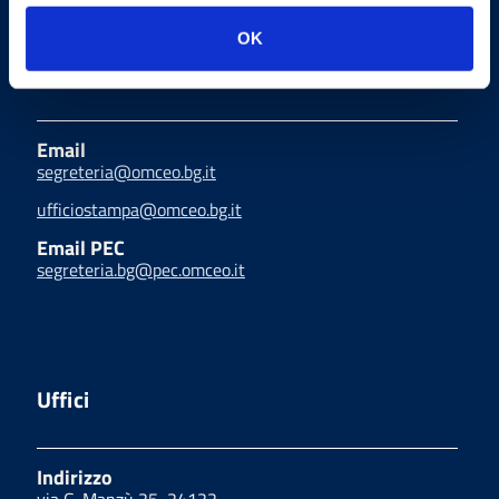
Provincia di Bergamo
OK
Indirizzi email
Email
segreteria@omceo.bg.it
ufficiostampa@omceo.bg.it
Email PEC
segreteria.bg@pec.omceo.it
Uffici
Indirizzo