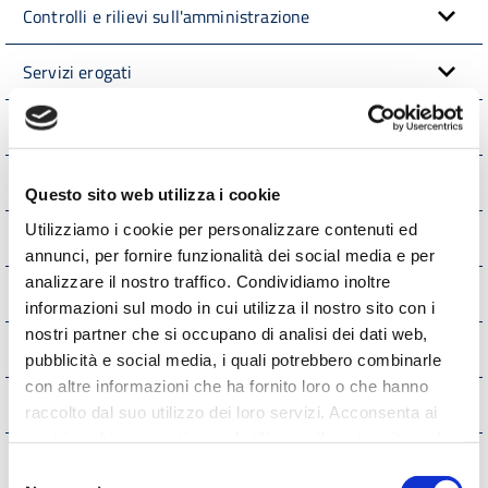
Controlli e rilievi sull'amministrazione
Servizi erogati
Pagamenti dell'Amministrazione
Opere pubbliche
Questo sito web utilizza i cookie
Utilizziamo i cookie per personalizzare contenuti ed
Pianificazione e governo del territorio
annunci, per fornire funzionalità dei social media e per
analizzare il nostro traffico. Condividiamo inoltre
Informazioni ambientali
informazioni sul modo in cui utilizza il nostro sito con i
nostri partner che si occupano di analisi dei dati web,
Strutture sanitarie private accreditate
pubblicità e social media, i quali potrebbero combinarle
con altre informazioni che ha fornito loro o che hanno
Interventi straordinari e di emergenza
raccolto dal suo utilizzo dei loro servizi. Acconsenta ai
nostri cookie se continua ad utilizzare il nostro sito web.
Altri contenuti
Selezione