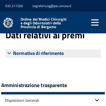
035 217200
segreteria.bg@pec.omceo.it
Home
Performance
Dati relativi ai premi
Ordine dei Medici Chirurghi
e degli Odontoiatri della
Provincia di Bergamo
Dati relativi ai premi
Normativa di riferimento
Amministrazione trasparente
Disposizioni Generali