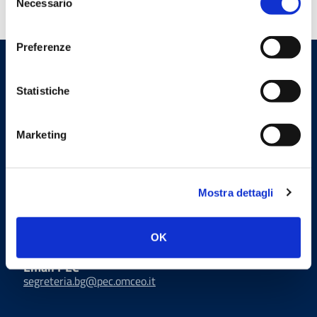
Necessario
del
consenso
Preferenze
Ordine dei Medici Chirurghi e
Statistiche
degli Odontoiatri della
Provincia di Bergamo
Marketing
Indirizzi email
Mostra dettagli
Email
segreteria@omceo.bg.it
OK
ufficiostampa@omceo.bg.it
Email PEC
segreteria.bg@pec.omceo.it