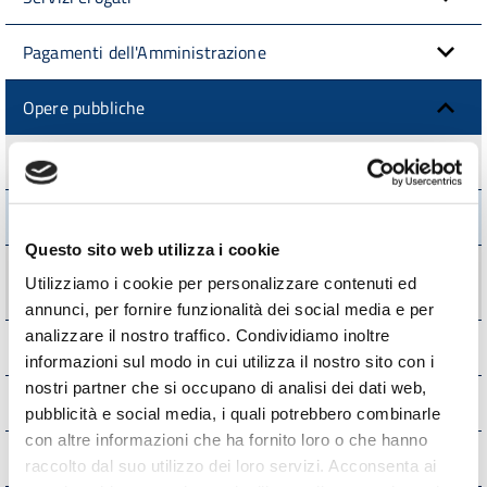
Pagamenti dell'Amministrazione
Opere pubbliche
Nuclei di valutazione e verifica degli investimenti pubblici
Atti di programmazione delle opere pubbliche
Questo sito web utilizza i cookie
Tempi costi e indicatori di realizzazione delle opere
Utilizziamo i cookie per personalizzare contenuti ed
pubbliche
annunci, per fornire funzionalità dei social media e per
analizzare il nostro traffico. Condividiamo inoltre
Pianificazione e governo del territorio
informazioni sul modo in cui utilizza il nostro sito con i
nostri partner che si occupano di analisi dei dati web,
Informazioni ambientali
pubblicità e social media, i quali potrebbero combinarle
con altre informazioni che ha fornito loro o che hanno
Strutture sanitarie private accreditate
raccolto dal suo utilizzo dei loro servizi. Acconsenta ai