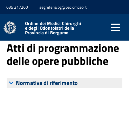
035 217200
segreteria.bg@pec.omceo.it
Home
Opere pubbliche
Atti di programmazione delle
opere pubbliche
Ordine dei Medici Chirurghi
e degli Odontoiatri della
Provincia di Bergamo
Atti di programmazione
delle opere pubbliche
Normativa di riferimento