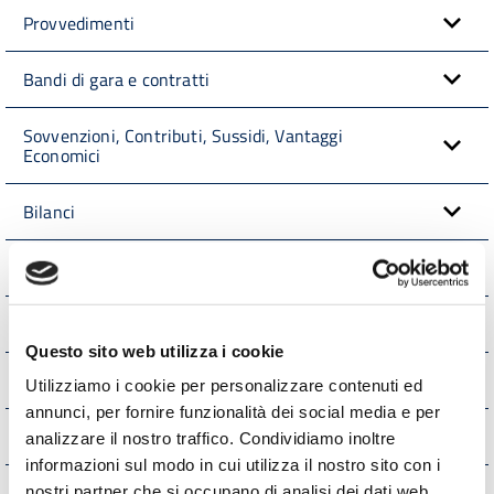
Provvedimenti
Bandi di gara e contratti
Sovvenzioni, Contributi, Sussidi, Vantaggi
Economici
Bilanci
Beni Immobili e Gestione Patrimonio
Controlli e rilievi sull'amministrazione
Questo sito web utilizza i cookie
Servizi erogati
Utilizziamo i cookie per personalizzare contenuti ed
annunci, per fornire funzionalità dei social media e per
Pagamenti dell'Amministrazione
analizzare il nostro traffico. Condividiamo inoltre
informazioni sul modo in cui utilizza il nostro sito con i
Opere pubbliche
nostri partner che si occupano di analisi dei dati web,