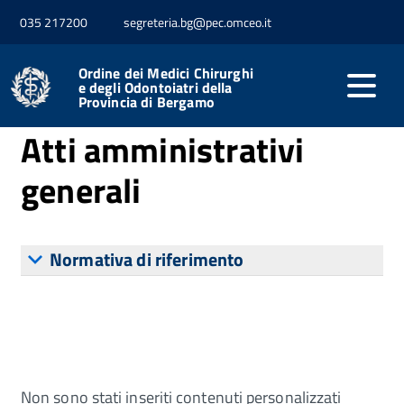
035 217200
segreteria.bg@pec.omceo.it
Home
Disposizioni Generali
Atti Generali
Atti
amministrativi generali
Ordine dei Medici Chirurghi
e degli Odontoiatri della
Provincia di Bergamo
Atti amministrativi
generali
Normativa di riferimento
Non sono stati inseriti contenuti personalizzati