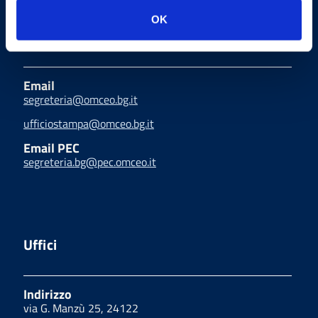
OK
Indirizzi email
Email
segreteria@omceo.bg.it
ufficiostampa@omceo.bg.it
Email PEC
segreteria.bg@pec.omceo.it
Uffici
Indirizzo
via G. Manzù 25, 24122