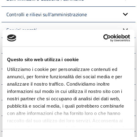
Controlli e rilievi sull'amministrazione
Servizi erogati
Pagamenti dell'Amministrazione
Questo sito web utilizza i cookie
Opere pubbliche
Utilizziamo i cookie per personalizzare contenuti ed
Pianificazione e governo del territorio
annunci, per fornire funzionalità dei social media e per
analizzare il nostro traffico. Condividiamo inoltre
informazioni sul modo in cui utilizza il nostro sito con i
Informazioni ambientali
nostri partner che si occupano di analisi dei dati web,
pubblicità e social media, i quali potrebbero combinarle
Strutture sanitarie private accreditate
con altre informazioni che ha fornito loro o che hanno
raccolto dal suo utilizzo dei loro servizi. Acconsenta ai
Interventi straordinari e di emergenza
nostri cookie se continua ad utilizzare il nostro sito web.