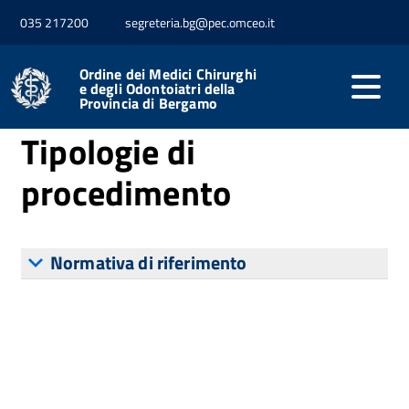
035 217200
segreteria.bg@pec.omceo.it
Home
Attività e procedimenti
Tipologie di
procedimento
Ordine dei Medici Chirurghi
e degli Odontoiatri della
Provincia di Bergamo
Tipologie di
procedimento
Normativa di riferimento