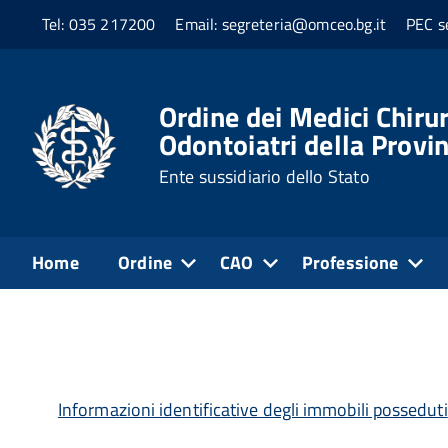
Tel: 035 217200
Email: segreteria@omceo.bg.it
PEC s
Home
Beni Immobili e Gestione Patrimonio
Ordine dei Medici Chirur
Odontoiatri della Provi
Patrimonio immobiliar
Ente sussidiario dello Stato
Normativa di riferimento
Home
Ordine
CAO
Professione
Informazioni identificative degli immobili posseduti