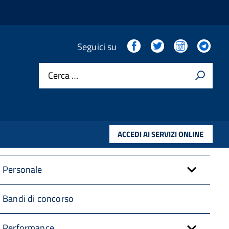
Amministrazione trasparente
Facebook
Twitter
Instagram
Tel
Seguici su
Cerca …
Disposizioni Generali
Organizzazione
ACCEDI AI SERVIZI ONLINE
Consulenti e collaboratori
Personale
Bandi di concorso
Performance