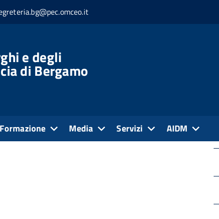
egreteria.bg@pec.omceo.it
Patrimonio immobiliare
ghi e degli
ncia di Bergamo
e
Formazione
Media
Servizi
AIDM