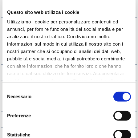
Sovvenzioni, Contributi, Sussidi, Vantaggi
Economici
Questo sito web utilizza i cookie
Utilizziamo i cookie per personalizzare contenuti ed
Bilanci
annunci, per fornire funzionalità dei social media e per
analizzare il nostro traffico. Condividiamo inoltre
Beni Immobili e Gestione Patrimonio
informazioni sul modo in cui utilizza il nostro sito con i
nostri partner che si occupano di analisi dei dati web,
Controlli e rilievi sull'amministrazione
pubblicità e social media, i quali potrebbero combinarle
con altre informazioni che ha fornito loro o che hanno
Servizi erogati
raccolto dal suo utilizzo dei loro servizi. Acconsenta ai
nostri cookie se continua ad utilizzare il nostro sito web.
Pagamenti dell'Amministrazione
Selezione
Necessario
del
Opere pubbliche
consenso
Preferenze
Pianificazione e governo del territorio
Informazioni ambientali
Statistiche