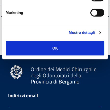
Strutture sanitarie private accreditate
Marketing
Interventi straordinari e di emergenza
Mostra dettagli
Altri contenuti
OK
Ordine dei Medici Chirurghi e
degli Odontoiatri della
Provincia di Bergamo
Indirizzi email