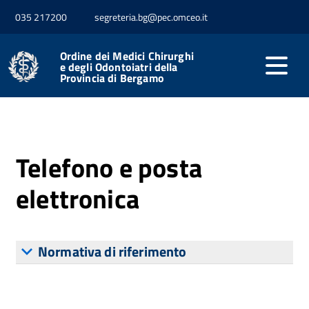
035 217200
segreteria.bg@pec.omceo.it
Home
Organizzazione
Telefono e posta elettronica
Ordine dei Medici Chirurghi
e degli Odontoiatri della
Provincia di Bergamo
Ultima modifica: 06 Giugno 2023
Telefono e posta
elettronica
Normativa di riferimento