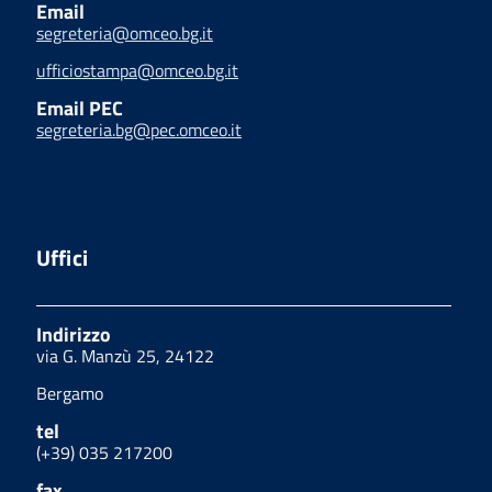
Email
segreteria@omceo.bg.it
ufficiostampa@omceo.bg.it
Email PEC
segreteria.bg@pec.omceo.it
Uffici
Indirizzo
via G. Manzù 25, 24122
Bergamo
tel
(+39) 035 217200
fax